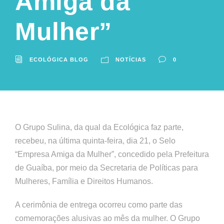
Amiga da
Mulher”
ECOLÓGICA BLOG
NOTÍCIAS
0
O Grupo Sulina, da qual da Ecológica faz parte,
recebeu, na última quinta-feira, dia 21, o Selo
“Empresa Amiga da Mulher”, concedido pela Prefeitura
de Guaíba, por meio da Secretaria de Políticas para
Mulheres, Família e Direitos Humanos.
A cerimônia de entrega ocorreu como parte das
comemorações alusivas ao mês da mulher. O Grupo